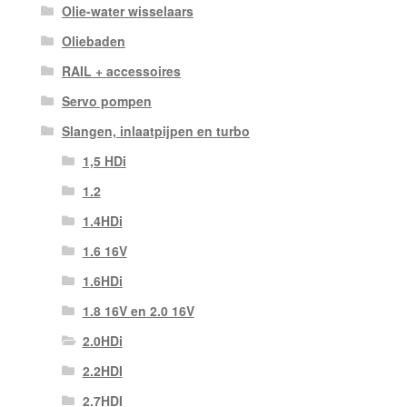
Olie-water wisselaars
Oliebaden
RAIL + accessoires
Servo pompen
Slangen, inlaatpijpen en turbo
1,5 HDi
1.2
1.4HDi
1.6 16V
1.6HDi
1.8 16V en 2.0 16V
2.0HDi
2.2HDI
2.7HDI