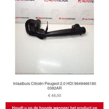
Inlaatbuis Citroën Peugeot 2.0 HDI 9649466180
0382AR
€
48,00
Houdt u op de hoogte wanneer het product op