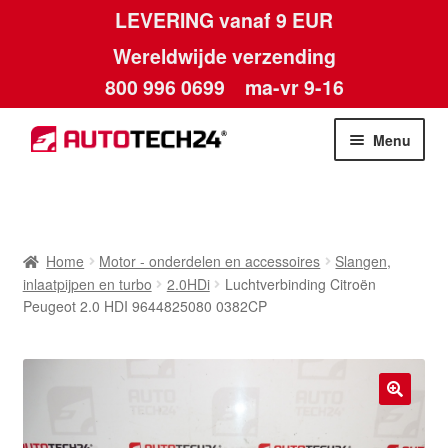
LEVERING vanaf 9 EUR
Wereldwijde verzending
800 996 0699
ma-vr 9-16
Ga
Ga
Menu
door
naar
naar
de
Home
navigatie
inhoud
Afdruk
Home
Motor - onderdelen en accessoires
Slangen,
inlaatpijpen en turbo
2.0HDi
Luchtverbinding Citroën
Algemene voorwaarden
Peugeot 2.0 HDI 9644825080 0382CP
Betalingen
Contact
🔍