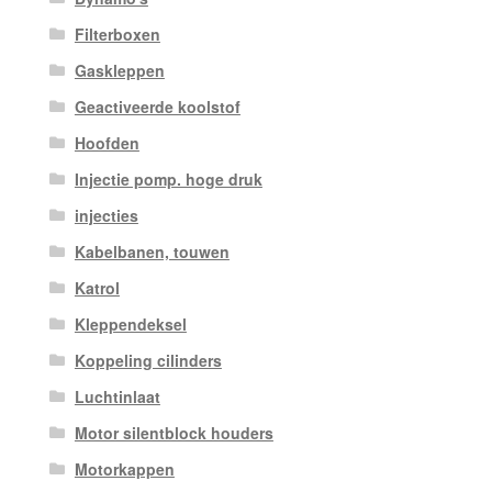
Filterboxen
Gaskleppen
Geactiveerde koolstof
Hoofden
Injectie pomp. hoge druk
injecties
Kabelbanen, touwen
Katrol
Kleppendeksel
Koppeling cilinders
Luchtinlaat
Motor silentblock houders
Motorkappen