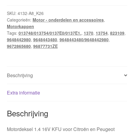
KFU
Citroën
SKU:
4132-A8_K26
Categorieën:
Motor - onderdelen en accessoires
,
9648443480
Motorkappen
9648442980
Tags:
013748/013754/0137E0/0137E1.
,
1370
,
13754
,
823109
,
013754
9648442980
,
9648443480
,
9648443480/9648442980
,
hoeveelheid
9672865680
,
96877731ZE
Beschrijving
Extra informatie
Beschrijving
Motordeksel 1.4 16V KFU voor Citroën en Peugeot