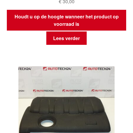
€
30,00
Houdt u op de hoogte wanneer het product op
voorraad is
Lees verder