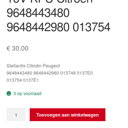
9648443480
9648442980 013754
€
30,00
Stellantis Citroën Peugeot
9648443480 9648442980 013748 0137E0
013754 0137E1
3 op voorraad
Motorafdekking
Toevoegen aan winkelwagen
1.4
16V