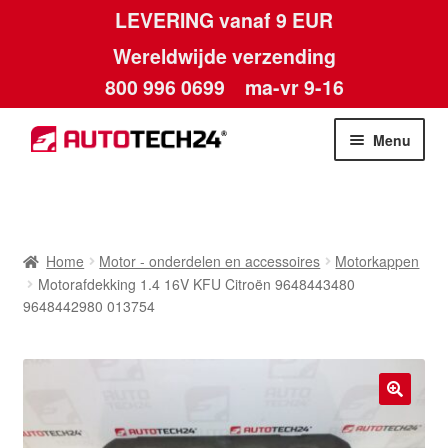
LEVERING vanaf 9 EUR
Wereldwijde verzending
800 996 0699
ma-vr 9-16
Ga
Ga
Menu
door
naar
naar
de
Home
navigatie
inhoud
Afdruk
Home
Motor - onderdelen en accessoires
Motorkappen
Motorafdekking 1.4 16V KFU Citroën 9648443480
Algemene voorwaarden
9648442980 013754
Betalingen
Contact
🔍