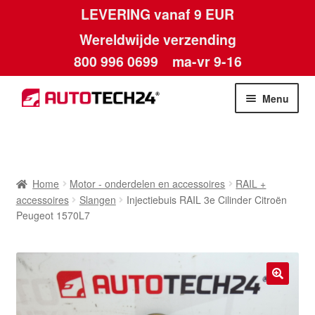
LEVERING vanaf 9 EUR
Wereldwijde verzending
800 996 0699
ma-vr 9-16
Ga
Ga
Menu
door
naar
naar
de
Home
navigatie
inhoud
Afdruk
Home
Motor - onderdelen en accessoires
RAIL +
accessoires
Slangen
Injectiebuis RAIL 3e Cilinder Citroën
Algemene voorwaarden
Peugeot 1570L7
Betalingen
Contact
🔍