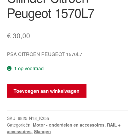
Peugeot 1570L7
€
30,00
PSA CITROEN PEUGEOT 1570L7
1 op voorraad
Injectiebuis
Toevoegen aan winkelwagen
RAIL
3e
Cilinder
Citroën
SKU:
6825-N18_K25a
Categorieën:
Motor - onderdelen en accessoires
,
RAIL +
Peugeot
accessoires
,
Slangen
1570L7