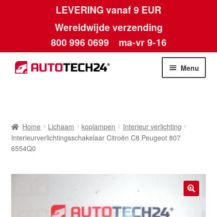
LEVERING vanaf 9 EUR
Wereldwijde verzending
800 996 0699
ma-vr 9-16
Ga
Ga
Menu
door
naar
naar
de
Home
navigatie
inhoud
Afdruk
Home
Lichaam
koplampen
Interieur verlichting
Interieurverlichtingsschakelaar Citroën C8 Peugeot 807
Algemene voorwaarden
6554Q0
Betalingen
Contact
🔍