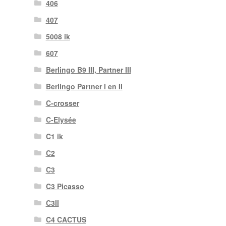
406
407
5008 ik
607
Berlingo B9 III, Partner III
Berlingo Partner I en II
C-crosser
C-Elysée
C1 ik
C2
C3
C3 Picasso
C3II
C4 CACTUS