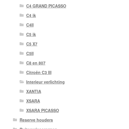
C4 GRAND PICASSO
C4 ik
C4II
C5 ik
C5 X7
C5II
C8 en 807
Citroën C3 III
Interieur verlichting
XANTIA
XSARA
XSARA PICASSO
Reserve houders