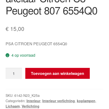
Peugeot 807 6554Q0
€
15,00
PSA CITROEN PEUGEOT 6554Q0
4 op voorraad
Interieurverlichtingsschakelaar
Toevoegen aan winkelwagen
Citroën
C8
Peugeot
807
SKU:
6142-N23_K25a
Categorieën:
Interieur
,
Interieur verlichting
,
koplampen
,
6554Q0
Lichaam
,
Verlichting
hoeveelheid