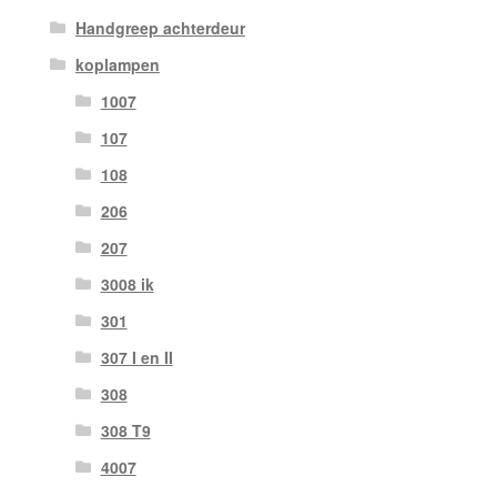
Handgreep achterdeur
koplampen
1007
107
108
206
207
3008 ik
301
307 I en II
308
308 T9
4007