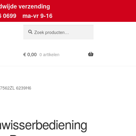
dwijde verzending
6 0699
ma-vr 9-16
Zoeken
Zoeken
naar:
€
0,00
0 artikelen
ount
247562ZL 6239H6
nwisserbediening