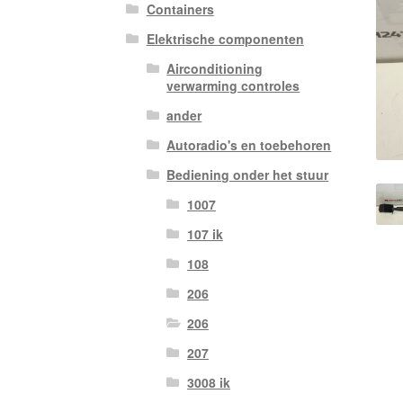
Containers
Elektrische componenten
Airconditioning
verwarming controles
ander
Autoradio's en toebehoren
Bediening onder het stuur
1007
107 ik
108
206
206
207
3008 ik