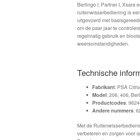
Berlingo I, Partner I, Xsara
ruitenwisserbediening is ee
uitgevoerd met basisgereeds
om de paar jaar te controler
regelmatig gebruik en bloots
weersomstandigheden.
Technische infor
Fabrikant
: PSA Citr
Model
: 206, 406, Ber
Productcodes
: 962
Andere nummers
: 
Met de Ruitenwisserbediening
verbeteren en zorgen voor op