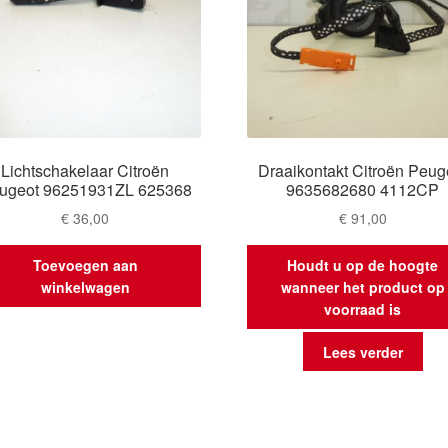
Lichtschakelaar Citroën
Draaikontakt Citroën Peug
ugeot 96251931ZL 625368
9635682680 4112CP
€
36,00
€
91,00
Toevoegen aan
Houdt u op de hoogte
winkelwagen
wanneer het product op
voorraad is
Lees verder