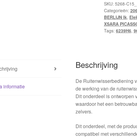
6239H6
SKU:
5268-C15_
Categorieën:
20
hoeveelheid
BERLIJN Ik
,
Ele
XSARA PICASS
Tags:
6239H6
,
9
Beschrijving
hrijving
De Ruitenwisserbediening vo
a informatie
de werking van de ruitenwis
Dit onderdeel is ontworpen 
waardoor het een betrouwbar
zelvers.
Dit onderdeel, met de prod
compatibel met verschillend