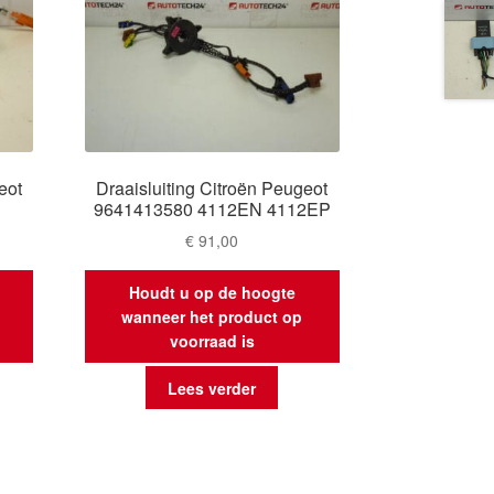
eot
Draaisluiting Citroën Peugeot
9641413580 4112EN 4112EP
€
91,00
Houdt u op de hoogte
wanneer het product op
voorraad is
Lees verder