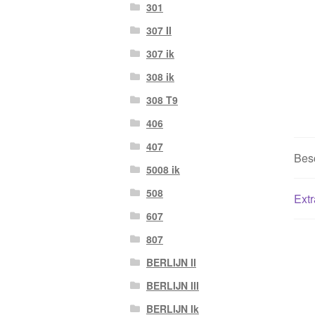
301
307 II
307 ik
308 ik
308 T9
406
407
Besc
5008 ik
508
Extr
607
807
BERLIJN II
BERLIJN III
BERLIJN Ik