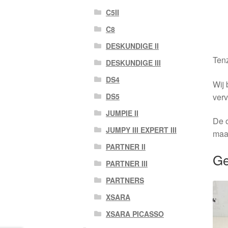
C5II
C8
DESKUNDIGE II
Tenz
DESKUNDIGE III
DS4
Wij 
verv
DS5
JUMPIE II
De o
JUMPY III EXPERT III
maa
PARTNER II
Ge
PARTNER III
PARTNERS
XSARA
XSARA PICASSO