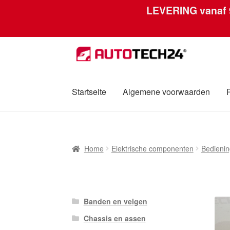
LEVERING vanaf
Ga
Ga
door
naar
naar
de
navigatie
inhoud
Startseite
Algemene voorwaarden
Home
Afdruk
Algemene voorwaarden
Betali
Home
Elektrische componenten
Bedienin
Over ons
Privacybeleid
Wereldwijde verzen
Banden en velgen
Chassis en assen