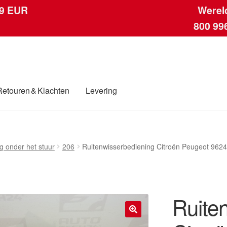
 9 EUR
Werel
800 99
Retouren & Klachten
Levering
ngen
Contact
Kassa
Klachten
Klachtenprocedure
Levering
Mijn acc
g onder het stuur
206
Ruitenwisserbediening Citroën Peugeot 96
ding
Winkelwagen
Ruite
🔍