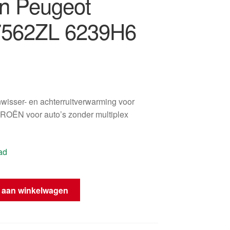
ën Peugeot
7562ZL 6239H6
nwisser- en achterruitverwarming voor
ËN voor auto’s zonder multiplex
ad
diening
 aan winkelwagen