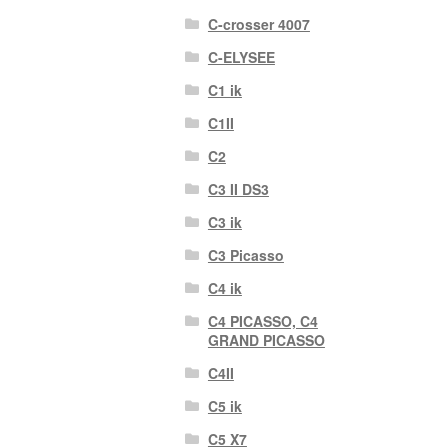
C-crosser 4007
C-ELYSEE
C1 ik
C1II
C2
C3 II DS3
C3 ik
C3 Picasso
C4 ik
C4 PICASSO, C4
GRAND PICASSO
C4II
C5 ik
C5 X7