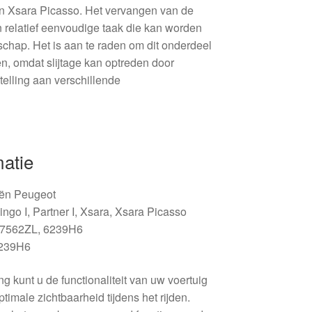
 en Xsara Picasso. Het vervangen van de
n relatief eenvoudige taak die kan worden
chap. Het is aan te raden om dit onderdeel
en, omdat slijtage kan optreden door
telling aan verschillende
matie
oën Peugeot
lingo I, Partner I, Xsara, Xsara Picasso
47562ZL, 6239H6
6239H6
 kunt u de functionaliteit van uw voertuig
timale zichtbaarheid tijdens het rijden.