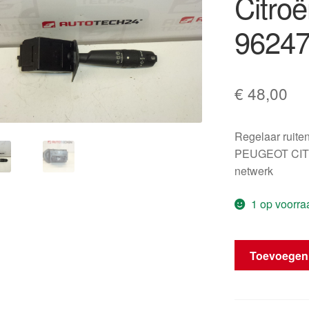
Citro
9624
€
48,00
Regelaar ruite
PEUGEOT CITRO
netwerk
1 op voorra
Ruitenwisserbe
Toevoegen
Citroën
Peugeot
96247562ZL