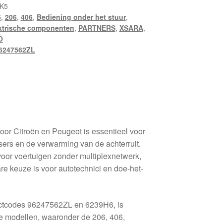
K5
6
,
206
,
406
,
Bediening onder het stuur
,
ktrische componenten
,
PARTNERS
,
XSARA
,
O
6247562ZL
or Citroën en Peugeot is essentieel voor
sers en de verwarming van de achterruit.
voor voertuigen zonder multiplexnetwerk,
e keuze is voor autotechnici en doe-het-
uctcodes 96247562ZL en 6239H6, is
e modellen, waaronder de 206, 406,