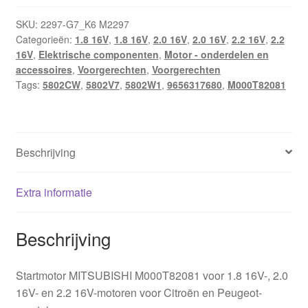
1.8
2.0
SKU:
2297-G7_K6 M2297
Categorieën:
1.8 16V
,
1.8 16V
,
2.0 16V
,
2.0 16V
,
2.2 16V
,
2.2
16V
16V
,
Elektrische componenten
,
Motor - onderdelen en
M000T82081
accessoires
,
Voorgerechten
,
Voorgerechten
9656317680
Tags:
5802CW
,
5802V7
,
5802W1
,
9656317680
,
M000T82081
5802V7
5802W1
hoeveelheid
Beschrijving
Extra informatie
Beschrijving
Startmotor MITSUBISHI M000T82081 voor 1.8 16V-, 2.0
16V- en 2.2 16V-motoren voor Citroën en Peugeot-