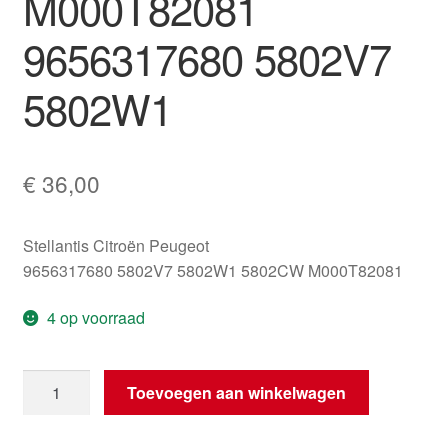
M000T82081
9656317680 5802V7
5802W1
€
36,00
Stellantis Citroën Peugeot
9656317680 5802V7 5802W1 5802CW M000T82081
4 op voorraad
Startmotor
Toevoegen aan winkelwagen
Citroën
Peugeot