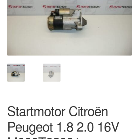
Kassa
Klachten
Klachtenprocedure
Levering
Mijn account
Over ons
Privacybeleid
Startmotor Citroën
Wereldwijde verzending
Peugeot 1.8 2.0 16V
Winkelwagen