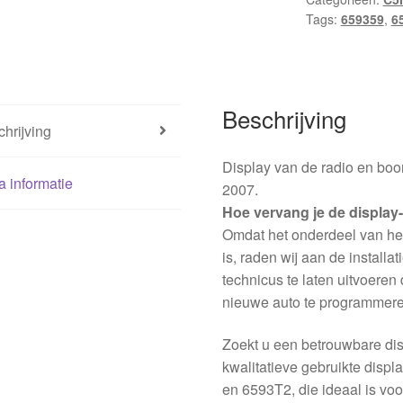
Tags:
659359
,
6
Beschrijving
hrijving
Display van de radio en bo
a informatie
2007.
Hoe vervang je de display
Omdat het onderdeel van het
is, raden wij aan de install
technicus te laten uitvoeren d
nieuwe auto te programmeren
Zoekt u een betrouwbare dis
kwalitatieve gebruikte dis
en 6593T2, die ideaal is vo