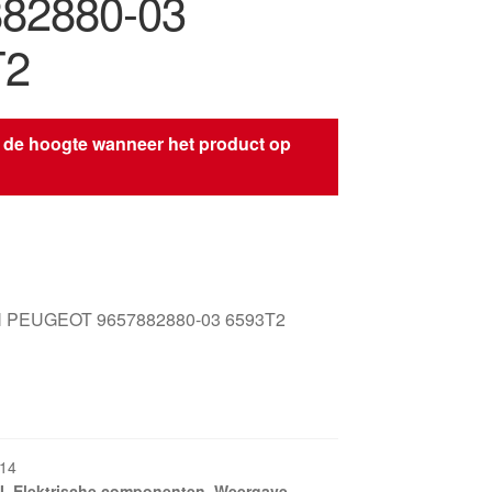
82880-03
T2
 de hoogte wanneer het product op
s
 PEUGEOT 9657882880-03 6593T2
14
I
,
Elektrische componenten
,
Weergave