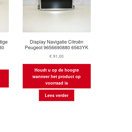
dige
Display Navigatie Citroën
80
Peugeot 9656690880 6563YK
€
91,00
Houdt u op de hoogte
wanneer het product op
voorraad is
Lees verder