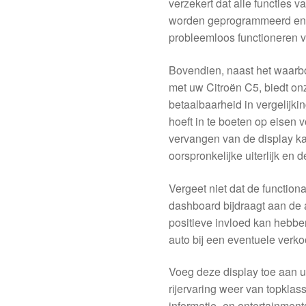
verzekert dat alle functies 
worden geprogrammeerd en in
probleemloos functioneren v
Bovendien, naast het waarbor
met uw Citroën C5, biedt on
betaalbaarheid in vergelijk
hoeft in te boeten op eisen 
vervangen van de display ka
oorspronkelijke uiterlijk en d
Vergeet niet dat de functiona
dashboard bijdraagt aan de 
positieve invloed kan hebbe
auto bij een eventuele verko
Voeg deze display toe aan 
rijervaring weer van topklas
informatie- en entertainmen