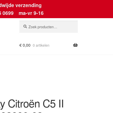
dwijde verzending
6 0699
ma-vr 9-16
Zoeken
Zoeken
naar:
€
0,00
0 artikelen
ount
y Citroën C5 II