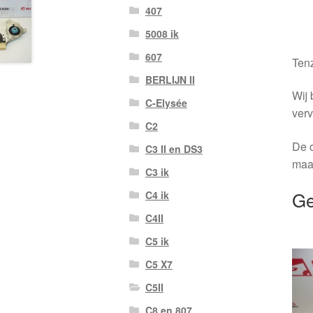
407
5008 ik
607
Tenz
BERLIJN II
Wij 
C-Elysée
verv
C2
De o
C3 II en DS3
maa
C3 ik
Ge
C4 ik
C4II
C5 ik
C5 X7
C5II
C8 en 807