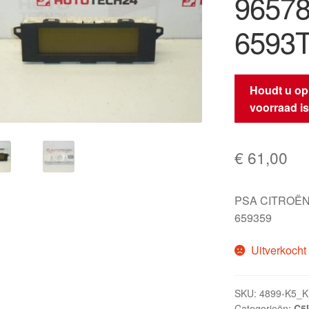
96578
6593
Houdt u op
voorraad i
€
61,00
PSA CITROËN
659359
Uitverkocht
SKU:
4899-K5_K
Categorieën:
C5I