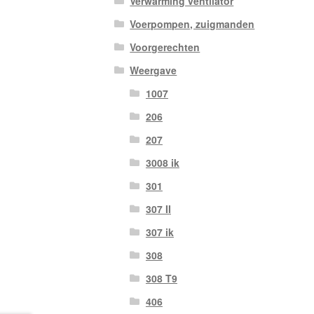
Verwarming ventilator
Voerpompen, zuigmanden
Voorgerechten
Weergave
1007
206
207
3008 ik
301
307 II
307 ik
308
308 T9
406