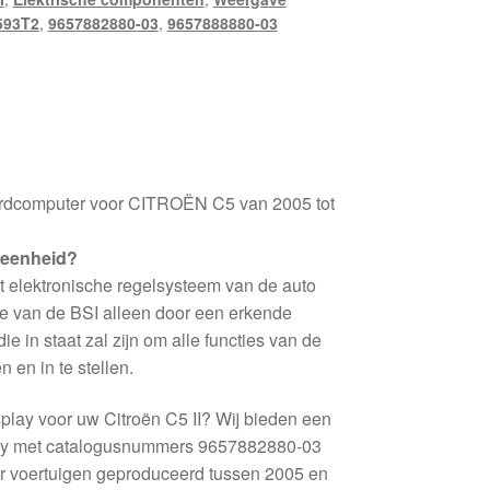
593T2
,
9657882880-03
,
9657888880-03
ordcomputer voor CITROËN C5 van 2005 tot
-eenheid?
 elektronische regelsysteem van de auto
atie van de BSI alleen door een erkende
ie in staat zal zijn om alle functies van de
 en in te stellen.
play voor uw Citroën C5 II? Wij bieden een
play met catalogusnummers 9657882880-03
or voertuigen geproduceerd tussen 2005 en