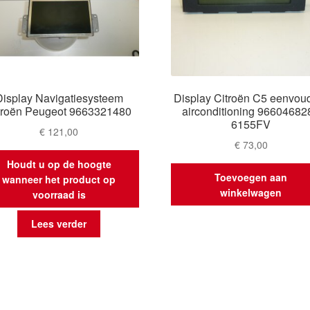
Display Navigatiesysteem
Display Citroën C5 eenvou
troën Peugeot 9663321480
airconditioning 96604682
6155FV
€
121,00
€
73,00
Houdt u op de hoogte
Toevoegen aan
wanneer het product op
winkelwagen
voorraad is
Lees verder