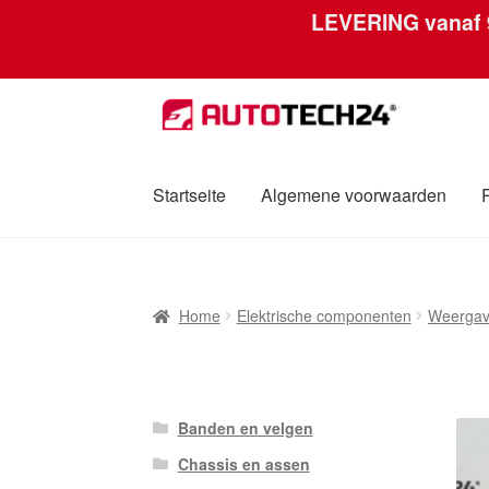
LEVERING vanaf
Ga
Ga
door
naar
naar
de
navigatie
inhoud
Startseite
Algemene voorwaarden
Home
Afdruk
Algemene voorwaarden
Betali
Home
Elektrische componenten
Weerga
Over ons
Privacybeleid
Wereldwijde verzen
Banden en velgen
Chassis en assen