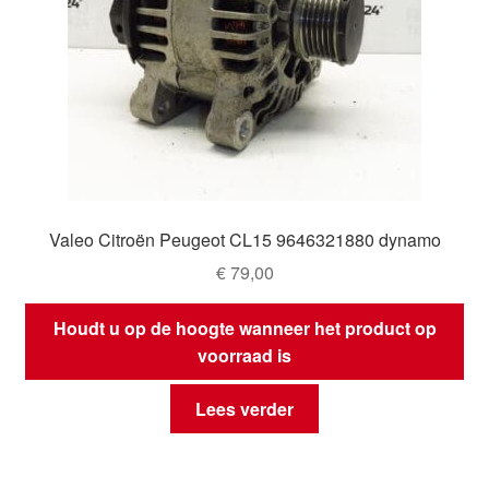
Valeo Citroën Peugeot CL15 9646321880 dynamo
€
79,00
Houdt u op de hoogte wanneer het product op
voorraad is
Lees verder