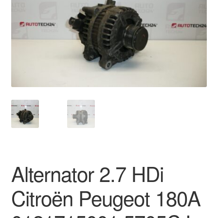
Kassa
Klachten
Klachtenprocedure
Levering
Mijn account
Over ons
Privacybeleid
Alternator 2.7 HDi
Wereldwijde verzending
Citroën Peugeot 180A
Winkelwagen