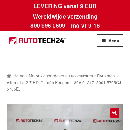
LEVERING vanaf 9 EUR
Wereldwijde verzending
800 996 0699
ma-vr 9-16
Ga
Ga
Menu
door
naar
naar
de
Home
navigatie
inhoud
Afdruk
Home
Motor - onderdelen en accessoires
Dynamo's
Alternator 2.7 HDi Citroën Peugeot 180A 0121715001 5705CJ
Algemene voorwaarden
5705EJ
Betalingen
Contact
🔍