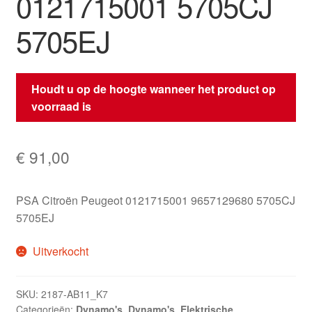
0121715001 5705CJ
5705EJ
Houdt u op de hoogte wanneer het product op
voorraad is
€
91,00
PSA Citroën Peugeot 0121715001 9657129680 5705CJ
5705EJ
Uitverkocht
SKU:
2187-AB11_K7
Categorieën:
Dynamo's
,
Dynamo's
,
Elektrische