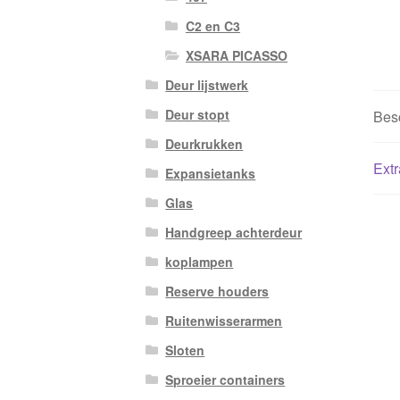
C2 en C3
XSARA PICASSO
Deur lijstwerk
Deur stopt
Besc
Deurkrukken
Extr
Expansietanks
Glas
Handgreep achterdeur
koplampen
Reserve houders
Ruitenwisserarmen
Sloten
Sproeier containers