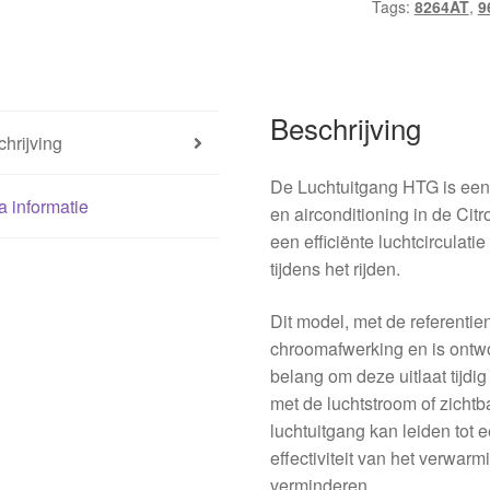
Tags:
8264AT
,
9
8264AT
hoeveelheid
Beschrijving
hrijving
De Luchtuitgang HTG is een
a informatie
en airconditioning in de Cit
een efficiënte luchtcirculatie
tijdens het rijden.
Dit model, met de referent
chroomafwerking en is ontwo
belang om deze uitlaat tijdig
met de luchtstroom of zichtb
luchtuitgang kan leiden tot
effectiviteit van het verwar
verminderen.