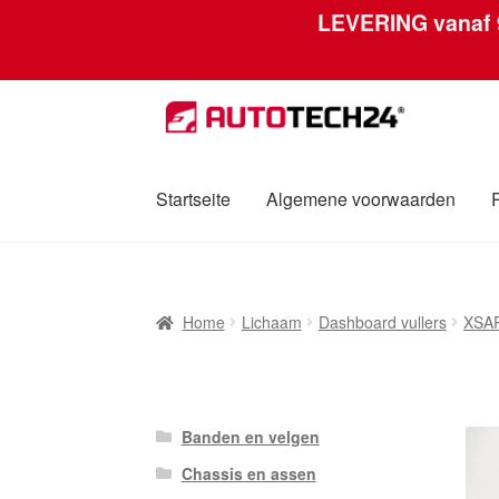
LEVERING vanaf
Ga
Ga
door
naar
naar
de
navigatie
inhoud
Startseite
Algemene voorwaarden
Home
Afdruk
Algemene voorwaarden
Betali
Home
Lichaam
Dashboard vullers
XSA
Over ons
Privacybeleid
Wereldwijde verzen
Banden en velgen
Chassis en assen