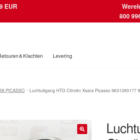
 9 EUR
Werel
800 99
Retouren & Klachten
Levering
ngen
Contact
Kassa
Klachten
Klachtenprocedure
Levering
Mijn acc
RA PICASSO
Luchtuitgang HTG Citroën Xsara Picasso 9631280177 
ding
Winkelwagen
Lucht
🔍