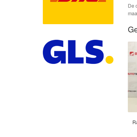
De o
maa
Ge
R