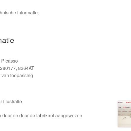
chnische informatie:
matie
 Picasso
280177, 8264AT
 van toepassing
 illustratie.
en door de door de fabrikant aangewezen