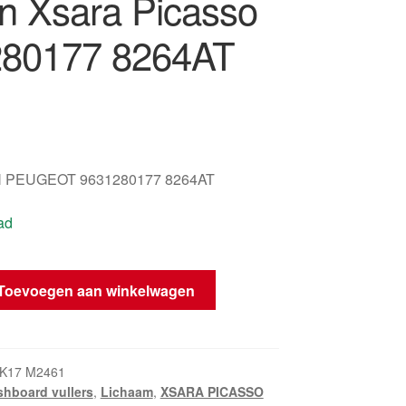
ën Xsara Picasso
80177 8264AT
 PEUGEOT 9631280177 8264AT
ad
Toevoegen aan winkelwagen
K17 M2461
hboard vullers
,
Lichaam
,
XSARA PICASSO