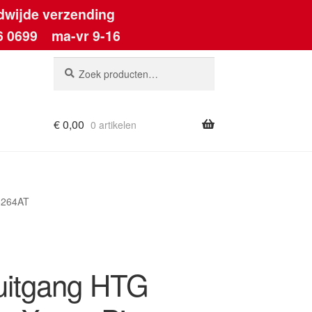
dwijde verzending
6 0699
ma-vr 9-16
Zoeken
Zoeken
naar:
€
0,00
0 artikelen
ount
8264AT
uitgang HTG