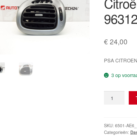
Citro
96312
€
24,00
PSA CITROEN
3 op voorra
Luchtuitgang
HTG
Citroën
Xsara
Picasso
SKU:
6501-AE6_
Categorieën:
Das
9631280177