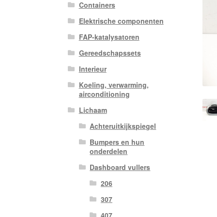
Containers
Elektrische componenten
FAP-katalysatoren
Gereedschapssets
Interieur
Koeling, verwarming,
airconditioning
Lichaam
Achteruitkijkspiegel
Bumpers en hun
onderdelen
Dashboard vullers
206
307
407