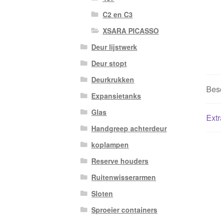
C2 en C3
XSARA PICASSO
Deur lijstwerk
Deur stopt
Deurkrukken
Besc
Expansietanks
Glas
Extr
Handgreep achterdeur
koplampen
Reserve houders
Ruitenwisserarmen
Sloten
Sproeier containers