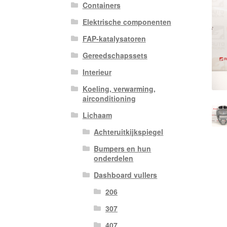
Containers
Elektrische componenten
FAP-katalysatoren
Gereedschapssets
Interieur
Koeling, verwarming,
airconditioning
Lichaam
Achteruitkijkspiegel
Bumpers en hun
onderdelen
Dashboard vullers
206
307
407