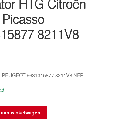
ator HTG Citroën
 Picasso
15877 8211V8
 PEUGEOT 9631315877 8211V8 NFP
ad
 aan winkelwagen