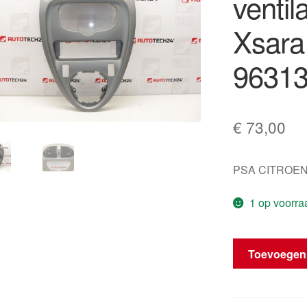
ventil
Xsara
96313
€
73,00
PSA CITROEN
1 op voorra
Radioframe
Toevoegen
met
ventilator
HTG