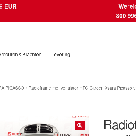
 9 EUR
Werel
800 99
Retouren & Klachten
Levering
ngen
Contact
Kassa
Klachten
Klachtenprocedure
Levering
Mijn acc
RA PICASSO
Radioframe met ventilator HTG Citroën Xsara Picasso
ding
Winkelwagen
Radio
🔍