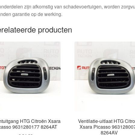
nderdelen zijn afkomstig van schadevoertuigen, worden zorgvu
nden garantie op de werking.
relateerde producten
htuitgang HTG Citroën Xsara
Ventilatie-uitlaat HTG Citr
casso 9631280177 8264AT
Xsara Picasso 96312800
8264AV