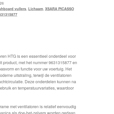
26
hboard vullers
,
Lichaam
,
XSARA PICASSO
631315877
oren HTG is een essentieel onderdeel voor
Dit product, met het nummer 9631315877 en
pasvorm en functie voor uw voertuig. Het
erne uitstraling, terwijl de ventilatoren
luchtcirculatie. Deze onderdelen kunnen na
 gebruik en temperatuurvariaties, waardoor
ame met ventilatoren is relatief eenvoudig
anica als doe-het-zelvers worden gedaan.