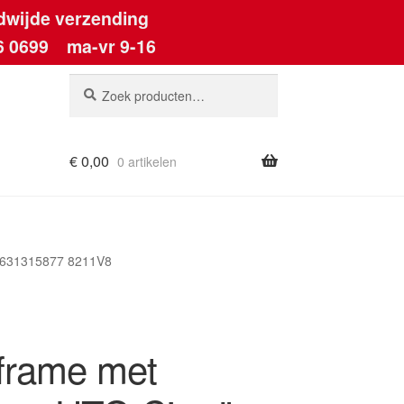
dwijde verzending
6 0699
ma-vr 9-16
Zoeken
Zoeken
naar:
€
0,00
0 artikelen
ount
 9631315877 8211V8
frame met