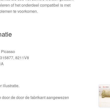
roleren of het onderdeel compatibel is met
blemen te voorkomen.
matie
 Picasso
315877, 8211V8
/A
 illustratie.
en door de door de fabrikant aangewezen