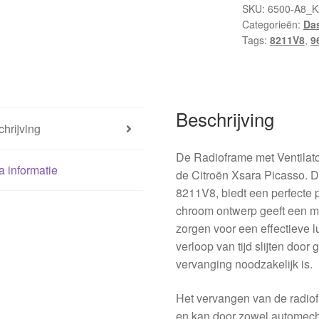
Citroën
SKU:
6500-A8_K
Categorieën:
Das
Xsara
Tags:
8211V8
,
9
Picasso
9631315877
8211V8
hoeveelheid
Beschrijving
hrijving
De Radioframe met Ventilat
a informatie
de Citroën Xsara Picasso. 
8211V8, biedt een perfecte 
chroom ontwerp geeft een mod
zorgen voor een effectieve 
verloop van tijd slijten door
vervanging noodzakelijk is.
Het vervangen van de radiofr
en kan door zowel automech