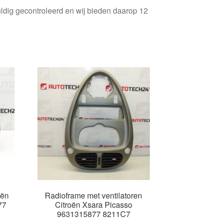
ldig gecontroleerd en wij bieden daarop 12
oën
Radioframe met ventilatoren
77
Citroën Xsara Picasso
9631315877 8211C7