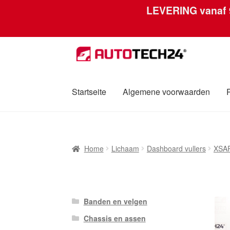
LEVERING vanaf
Ga
Ga
door
naar
naar
de
navigatie
inhoud
Startseite
Algemene voorwaarden
Home
Afdruk
Algemene voorwaarden
Betali
Home
Lichaam
Dashboard vullers
XSA
Over ons
Privacybeleid
Wereldwijde verzen
Banden en velgen
Chassis en assen