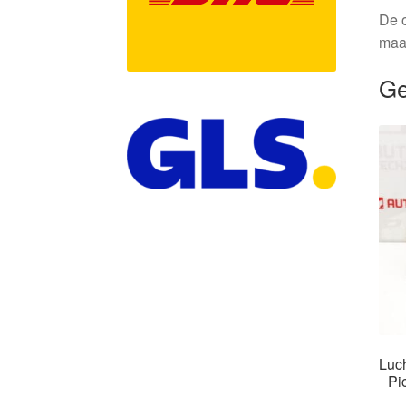
De o
maa
Ge
Luc
Pi