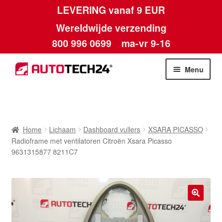
LEVERING vanaf 9 EUR
Wereldwijde verzending
800 996 0699
ma-vr 9-16
Ga
Ga
Menu
door
naar
naar
de
Home
navigatie
inhoud
Afdruk
Home
Lichaam
Dashboard vullers
XSARA PICASSO
Radioframe met ventilatoren Citroën Xsara Picasso
Algemene voorwaarden
9631315877 8211C7
Betalingen
Contact
🔍