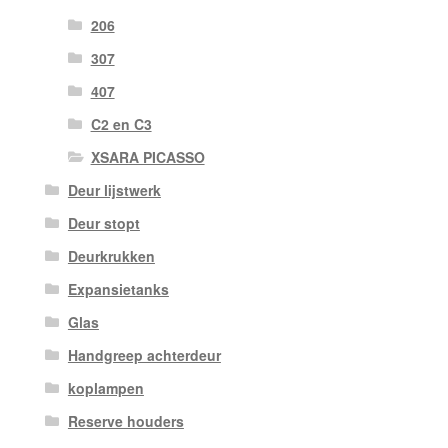
206
307
407
C2 en C3
XSARA PICASSO
Deur lijstwerk
Deur stopt
Deurkrukken
Expansietanks
Glas
Handgreep achterdeur
koplampen
Reserve houders