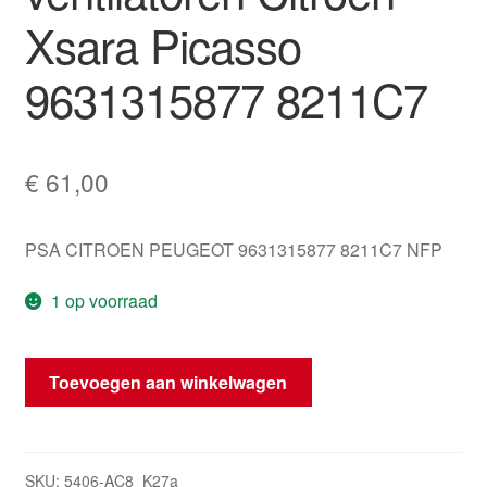
Xsara Picasso
9631315877 8211C7
€
61,00
PSA CITROEN PEUGEOT 9631315877 8211C7 NFP
1 op voorraad
Radioframe
Toevoegen aan winkelwagen
met
ventilatoren
Citroën
Xsara
SKU:
5406-AC8_K27a