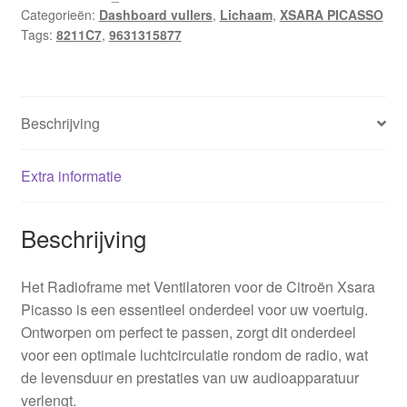
Categorieën:
Dashboard vullers
,
Lichaam
,
XSARA PICASSO
Picasso
Tags:
8211C7
,
9631315877
9631315877
8211C7
hoeveelheid
Beschrijving
Extra informatie
Beschrijving
Het Radioframe met Ventilatoren voor de Citroën Xsara
Picasso is een essentieel onderdeel voor uw voertuig.
Ontworpen om perfect te passen, zorgt dit onderdeel
voor een optimale luchtcirculatie rondom de radio, wat
de levensduur en prestaties van uw audioapparatuur
verlengt.