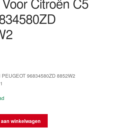
 Voor Citroën C5
6834580ZD
W2
 PEUGEOT 96834580ZD 8852W2
1
ad
 aan winkelwagen