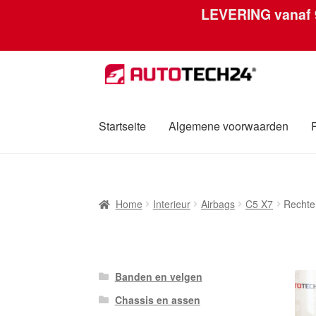
LEVERING vanaf
Ga
Ga
door
naar
naar
de
navigatie
inhoud
Startseite
Algemene voorwaarden
Home
Afdruk
Algemene voorwaarden
Betali
Home
Interieur
Airbags
C5 X7
Rechte
Over ons
Privacybeleid
Wereldwijde verzen
Banden en velgen
Chassis en assen