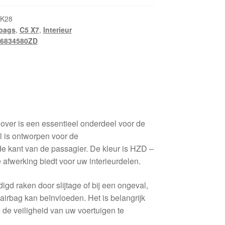
_K28
rbags
,
C5 X7
,
Interieur
6834580ZD
over is een essentieel onderdeel voor de
l is ontworpen voor de
de kant van de passagier. De kleur is HZD –
 afwerking biedt voor uw interieurdelen.
igd raken door slijtage of bij een ongeval,
 airbag kan beïnvloeden. Het is belangrijk
m de veiligheid van uw voertuigen te