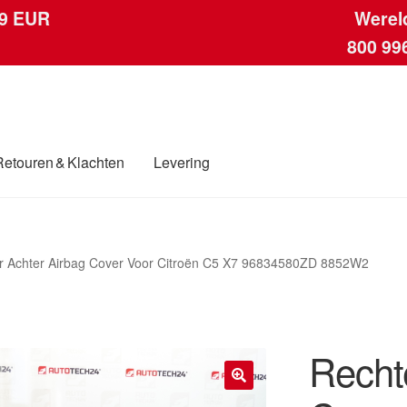
 9 EUR
Werel
800 99
Retouren & Klachten
Levering
ngen
Contact
Kassa
Klachten
Klachtenprocedure
Levering
Mijn acc
r Achter Airbag Cover Voor Citroën C5 X7 96834580ZD 8852W2
ding
Winkelwagen
Recht
🔍