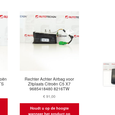
roën
Rechter Achter Airbag voor
TS
Zitplaats Citroën C5 X7
9685418480 8216TW
€
91,00
Houdt u op de hoogte
wanneer het product op