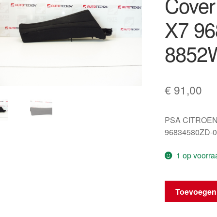
Cover
X7 9
8852
€
91,00
PSA CITROEN
96834580ZD-0
1 op voorra
Rechter
Toevoegen
Achter
Airbag