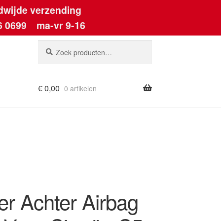
dwijde verzending
6 0699
ma-vr 9-16
Zoeken
Zoeken
naar:
€
0,00
0 artikelen
ount
er Achter Airbag