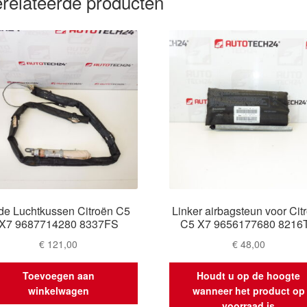
relateerde producten
jde Luchtkussen Citroën C5
Linker airbagsteun voor Cit
X7 9687714280 8337FS
C5 X7 9656177680 8216
€
121,00
€
48,00
Toevoegen aan
Houdt u op de hoogte
winkelwagen
wanneer het product op
voorraad is