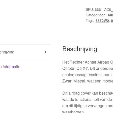
Cover
Voor
SKU:
6661-AC6
Categorieën:
Ai
Citroën
Tags:
8852W2
,
9
C5
X7
96834580ZD
8852W2
Beschrijving
hoeveelheid
hrijving
Het Rechter Achter Airbag C
a informatie
Citroën C5 X7. Dit onderdee
achterpassagiersstoel, aan 
Zwart Mistral, wat een mooie
Dit airbag cover kan beschad
wat de functionaliteit van de
om dit tijdig te vervangen o
waarborgen.