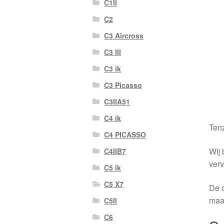
C1II
C2
C3 Aircross
C3 III
C3 ik
C3 Picasso
C3IIA51
C4 ik
Tenz
C4 PICASSO
Wij 
C4IIB7
verv
C5 ik
C5 X7
De o
maa
C5II
C6