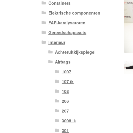
Containers
Elektrische componenten
FAP-katalysatoren
Gereedschapssets
Interieur
Achteruitkijkspiegel
Airbags
1007
107 ik
108
206
207
3008 ik
301