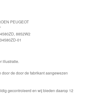
ROEN PEUGEOT
7
4580ZD, 8852W2
34580ZD-01
 illustratie.
en door de door de fabrikant aangewezen
ldig gecontroleerd en wij bieden daarop 12