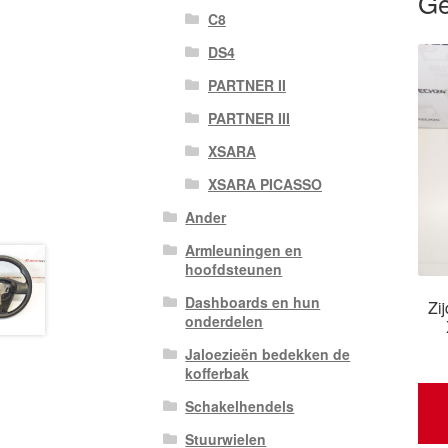
Ge
C8
DS4
PARTNER II
PARTNER III
XSARA
XSARA PICASSO
Ander
Armleuningen en
hoofdsteunen
Dashboards en hun
Zi
onderdelen
Jaloezieën bedekken de
kofferbak
Schakelhendels
Stuurwielen