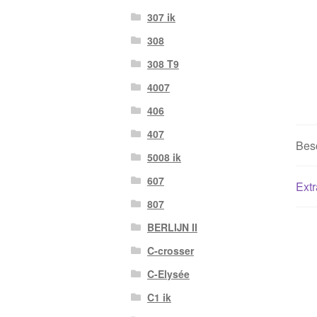
307 ik
308
308 T9
4007
406
407
Besc
5008 ik
607
Extr
807
BERLIJN II
C-crosser
C-Elysée
C1 ik