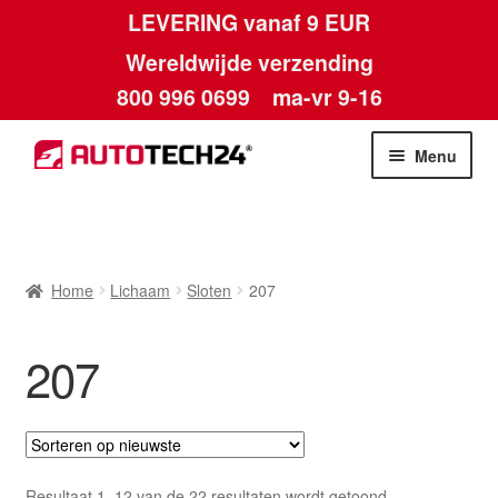
LEVERING vanaf 9 EUR
Wereldwijde verzending
800 996 0699
ma-vr 9-16
Ga
Ga
Menu
door
naar
naar
de
Home
navigatie
inhoud
Afdruk
Home
Lichaam
Sloten
207
Algemene voorwaarden
207
Betalingen
Contact
Gesorteerd
Resultaat 1–12 van de 22 resultaten wordt getoond