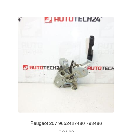
Peugeot 207 9652427480 793486
€
24,00