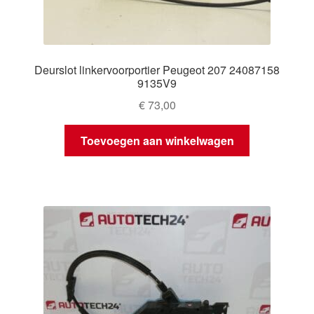
Deurslot linkervoorportier Peugeot 207 24087158
9135V9
€
73,00
Toevoegen aan winkelwagen