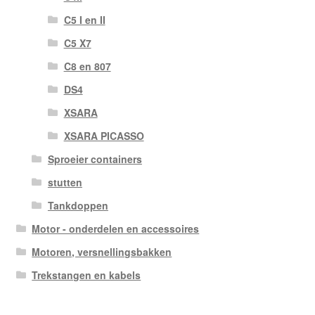
C5 I en II
C5 X7
C8 en 807
DS4
XSARA
XSARA PICASSO
Sproeier containers
stutten
Tankdoppen
Motor - onderdelen en accessoires
Motoren, versnellingsbakken
Trekstangen en kabels