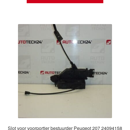
Slot voor voorportier bestuurder Peugeot 207 24094158