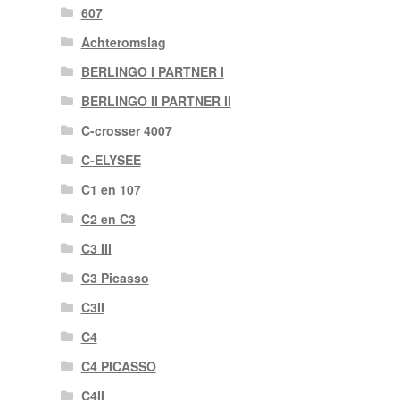
607
Achteromslag
BERLINGO I PARTNER I
BERLINGO II PARTNER II
C-crosser 4007
C-ELYSEE
C1 en 107
C2 en C3
C3 III
C3 Picasso
C3II
C4
C4 PICASSO
C4II