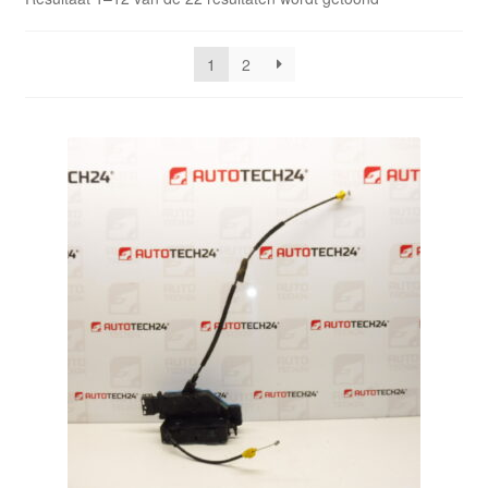
Kassa
op
nieuwste
1
2
Klachten
Klachtenprocedure
Levering
Mijn account
Over ons
Privacybeleid
Wereldwijde verzending
Winkelwagen