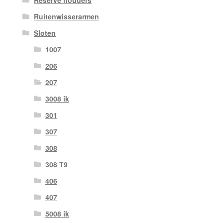
Reserve houders
Ruitenwisserarmen
Sloten
1007
206
207
3008 ik
301
307
308
308 T9
406
407
5008 ik