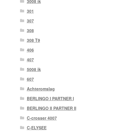
3008 ik
301
307
308
308 T9
406
407
5008 ik
607
Achteromslag
BERLINGO I PARTNER I
BERLINGO II PARTNER II
C-crosser 4007
C-ELYSEE