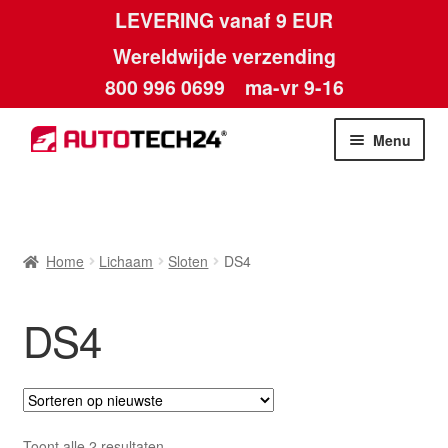
LEVERING vanaf 9 EUR
Wereldwijde verzending
800 996 0699
ma-vr 9-16
Ga
Ga
Menu
door
naar
naar
de
Home
navigatie
inhoud
Afdruk
Home
Lichaam
Sloten
DS4
Algemene voorwaarden
DS4
Betalingen
Contact
Gesorteerd
Toont alle 2 resultaten