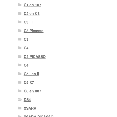
C1 en 107
C2 en C3
C3 III
C3 Picasso
C3II
C4
C4 PICASSO
C4II
C5 I en II
C5 X7
C8 en 807
DS4
XSARA
XSARA PICASSO