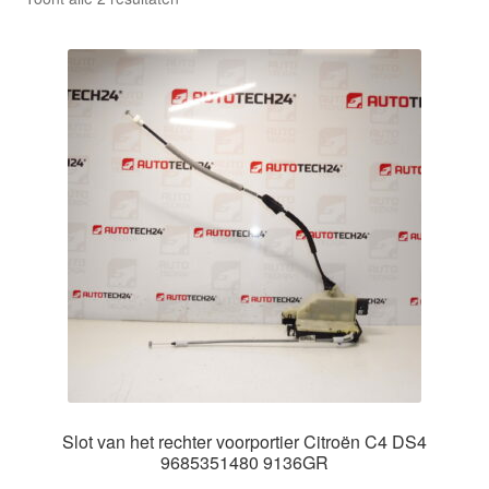
Kassa
op
nieuwste
Klachten
Klachtenprocedure
Levering
Mijn account
Over ons
Privacybeleid
Wereldwijde verzending
Slot van het rechter voorportier Citroën C4 DS4
9685351480 9136GR
Winkelwagen