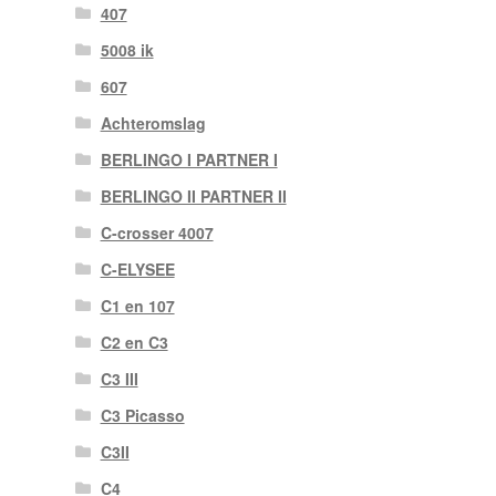
407
5008 ik
607
Achteromslag
BERLINGO I PARTNER I
BERLINGO II PARTNER II
C-crosser 4007
C-ELYSEE
C1 en 107
C2 en C3
C3 III
C3 Picasso
C3II
C4