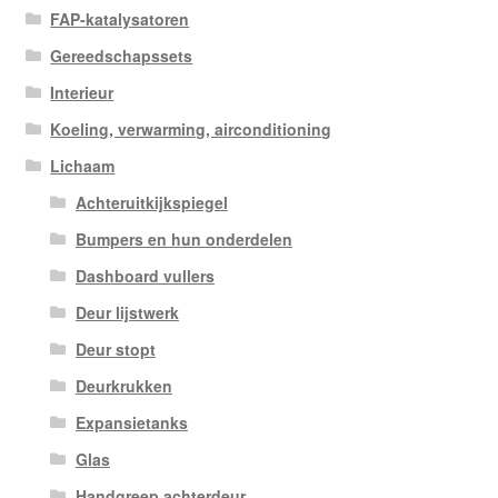
FAP-katalysatoren
Gereedschapssets
Interieur
Koeling, verwarming, airconditioning
Lichaam
Achteruitkijkspiegel
Bumpers en hun onderdelen
Dashboard vullers
Deur lijstwerk
Deur stopt
Deurkrukken
Expansietanks
Glas
Handgreep achterdeur