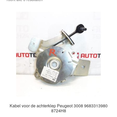
Kassa
op
nieuwste
Klachten
Klachtenprocedure
Levering
Mijn account
Over ons
Privacybeleid
Wereldwijde verzending
Kabel voor de achterklep Peugeot 3008 9683313980
8724H8
Winkelwagen