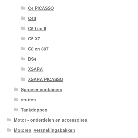
C4 PICASSO
C4II
C5 I en II
C5 X7
C8 en 807
DS4
XSARA
XSARA PICASSO
Sproeier containers
stutten
Tankdoppen
Motor - onderdelen en accessoires
Motoren, versnellingsbakken