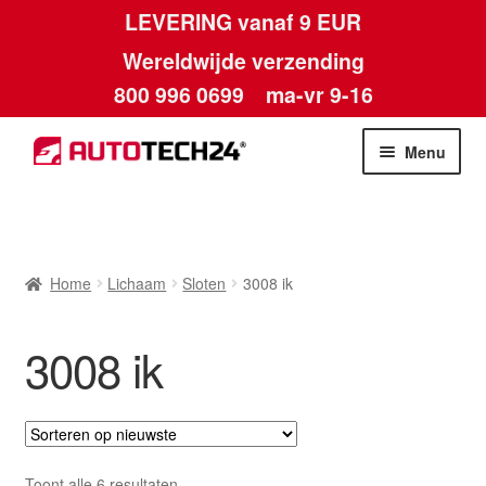
LEVERING vanaf 9 EUR
Wereldwijde verzending
800 996 0699
ma-vr 9-16
Ga
Ga
Menu
door
naar
naar
de
Home
navigatie
inhoud
Afdruk
Home
Lichaam
Sloten
3008 ik
Algemene voorwaarden
3008 ik
Betalingen
Contact
Gesorteerd
Toont alle 6 resultaten