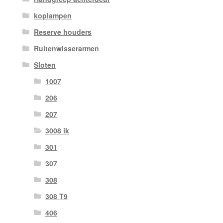
koplampen
Reserve houders
Ruitenwisserarmen
Sloten
1007
206
207
3008 ik
301
307
308
308 T9
406