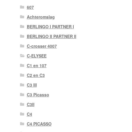
607
Achteromslag
BERLINGO I PARTNER I
BERLINGO II PARTNER II
C-crosser 4007
C-ELYSEE
C1 en 107
C2 en C3
C3 III
C3 Picasso
C3II
C4
C4 PICASSO