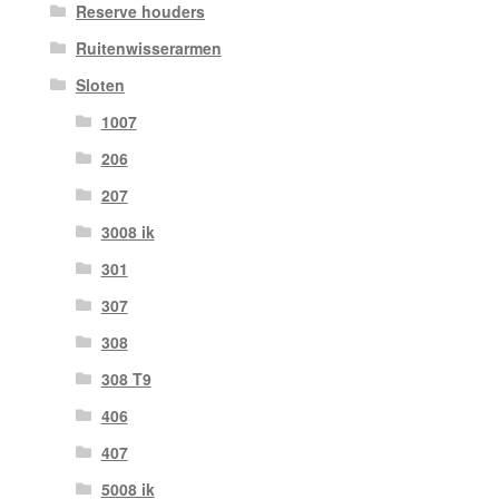
Reserve houders
Ruitenwisserarmen
Sloten
1007
206
207
3008 ik
301
307
308
308 T9
406
407
5008 ik