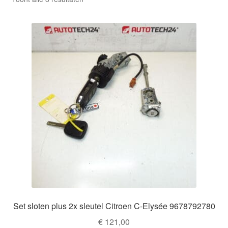
Kassa
op
nieuwste
Klachten
Klachtenprocedure
Levering
Mijn account
Over ons
Privacybeleid
Wereldwijde verzending
Set sloten plus 2x sleutel Citroen C-Elysée 9678792780
€
121,00
Winkelwagen