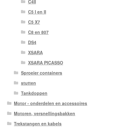
C4II
C5 I en II
C5 X7
C8 en 807
DS4
XSARA
XSARA PICASSO
Sproeier containers
stutten
Tankdoppen
Motor - onderdelen en accessoires
Motoren, versnellingsbakken
Trekstangen en kabels