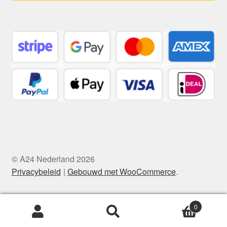
© A24 Nederland 2026
Privacybeleid
Gebouwd met WooCommerce
.
0
Zoeken
Zoeken
naar: