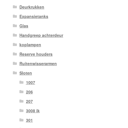
Deurkrukken
Expansietanks
Glas
Handgreep achterdeur
koplampen
Reserve houders
Ruitenwisserarmen
Sloten
1007
206
207
3008 ik
301