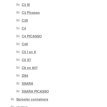
C3 III
C3 Picasso
C3II
C4
C4 PICASSO
C4II
C5 I en II
C5 X7
C8 en 807
DS4
XSARA
XSARA PICASSO
Sproeier containers
stutten