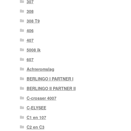
307
308
308 T9
406
407
5008 ik
607
Achteromslag
BERLINGO I PARTNER I
BERLINGO II PARTNER II
C-crosser 4007
C-ELYSEE
C1 en 107
C2 en C3