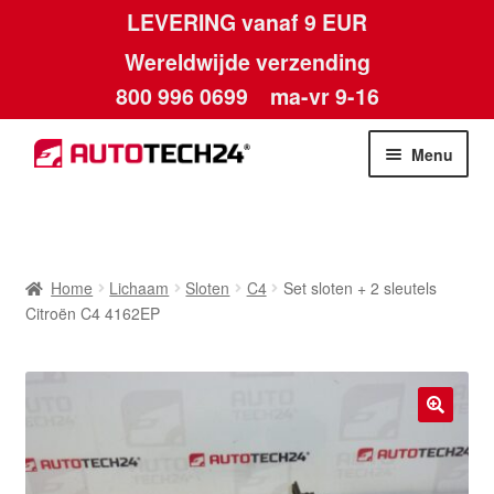
LEVERING vanaf 9 EUR
Wereldwijde verzending
800 996 0699
ma-vr 9-16
Ga
Ga
Menu
door
naar
naar
de
Home
navigatie
inhoud
Afdruk
Home
Lichaam
Sloten
C4
Set sloten + 2 sleutels
Citroën C4 4162EP
Algemene voorwaarden
Betalingen
🔍
Contact