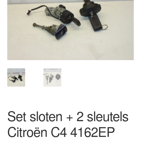
Kassa
Klachten
Klachtenprocedure
Levering
Mijn account
Over ons
Privacybeleid
Set sloten + 2 sleutels
Wereldwijde verzending
Citroën C4 4162EP
Winkelwagen