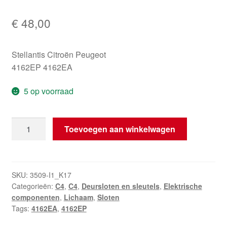
€
48,00
Stellantis Citroën Peugeot
4162EP 4162EA
5 op voorraad
Set
Toevoegen aan winkelwagen
sloten
+
2
sleutels
SKU:
3509-I1_K17
Categorieën:
C4
,
C4
,
Deursloten en sleutels
,
Elektrische
Citroën
componenten
,
Lichaam
,
Sloten
C4
Tags:
4162EA
,
4162EP
4162EP
hoeveelheid