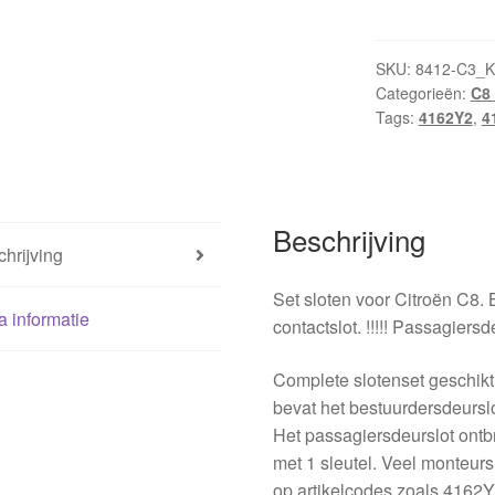
en
contactslot
Citroën
SKU:
8412-C3_K
Categorieën:
C8 
C8
Tags:
4162Y2
,
4
+
1
sleutel
4162Y4
Beschrijving
4162Y2
hrijving
hoeveelheid
Set sloten voor Citroën C8. 
a informatie
contactslot. !!!!! Passagiersde
Complete slotenset geschikt
bevat het bestuurdersdeurslot
Het passagiersdeurslot ont
met 1 sleutel. Veel monteur
op artikelcodes zoals 4162