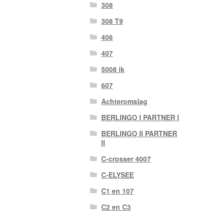
308
308 T9
406
407
5008 ik
607
Achteromslag
BERLINGO I PARTNER I
BERLINGO II PARTNER
II
C-crosser 4007
C-ELYSEE
C1 en 107
C2 en C3