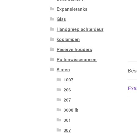
Expansietanks
Glas
Handgreep achterdeur
koplampen
Reserve houders
Ruitenwisserarmen
Sloten
Besc
1007
Extr
206
207
3008 ik
301
307