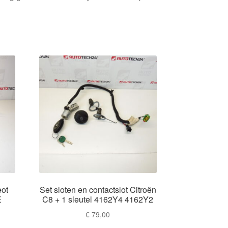
eot
Set sloten en contactslot Citroën
E
C8 + 1 sleutel 4162Y4 4162Y2
€
79,00