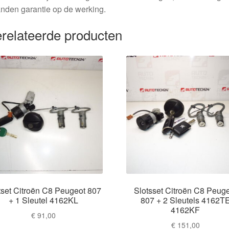
nden garantie op de werking.
relateerde producten
tset Citroën C8 Peugeot 807
Slotsset Citroën C8 Peug
+ 1 Sleutel 4162KL
807 + 2 Sleutels 4162T
4162KF
€
91,00
€
151,00