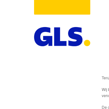
Tenz
Wij 
verv
De o