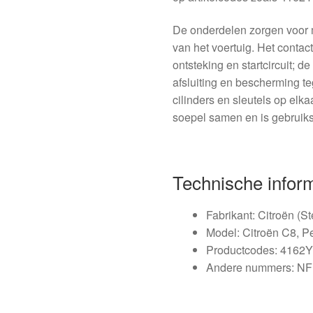
De onderdelen zorgen voor m
van het voertuig. Het contac
ontsteking en startcircuit; d
afsluiting en bescherming 
cilinders en sleutels op elka
soepel samen en is gebrui
Technische infor
Fabrikant: Citroën (Ste
Model: Citroën C8, P
Productcodes: 4162
Andere nummers: N