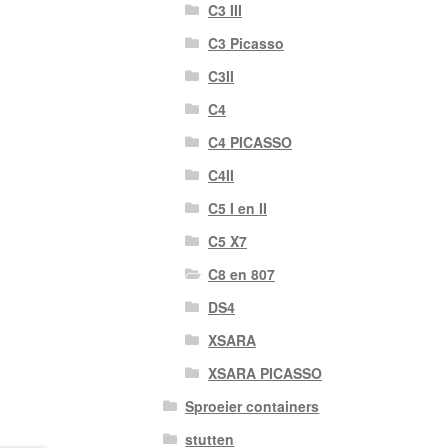
C3 III
C3 Picasso
C3II
C4
C4 PICASSO
C4II
C5 I en II
C5 X7
C8 en 807
DS4
XSARA
XSARA PICASSO
Sproeier containers
stutten