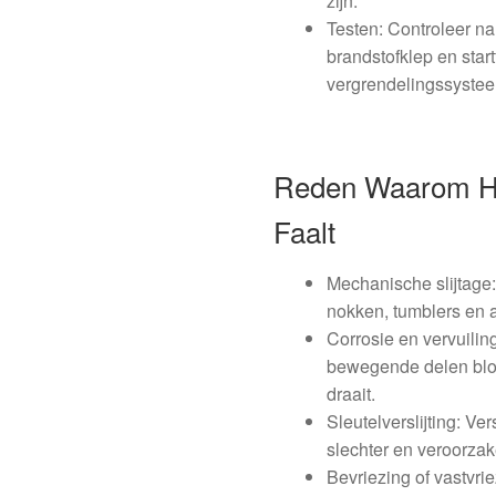
zijn.
Testen: Controleer n
brandstofklep en start
vergrendelingssystee
Reden Waarom He
Faalt
Mechanische slijtage:
nokken, tumblers en a
Corrosie en vervuilin
bewegende delen blok
draait.
Sleutelverslijting: V
slechter en veroorzake
Bevriezing of vastvri