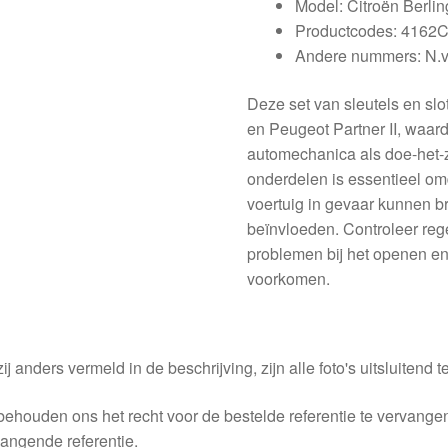
Model: Citroën Berling
Productcodes: 4162
Andere nummers: N.v.
Deze set van sleutels en slo
en Peugeot Partner II, waard
automechanica als doe-het-z
onderdelen is essentieel omd
voertuig in gevaar kunnen b
beïnvloeden. Controleer rege
problemen bij het openen en
voorkomen.
ij anders vermeld in de beschrijving, zijn alle foto's uitsluitend ter
behouden ons het recht voor de bestelde referentie te vervang
angende referentie.