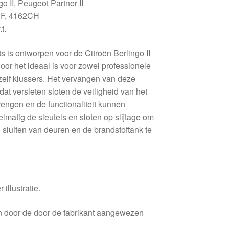
o II, Peugeot Partner II
CF, 4162CH
t.
ts is ontworpen voor de Citroën Berlingo II
oor het ideaal is voor zowel professionele
elf klussers. Het vervangen van deze
at versleten sloten de veiligheid van het
rengen en de functionaliteit kunnen
lmatig de sleutels en sloten op slijtage om
 sluiten van deuren en de brandstoftank te
 illustratie.
en door de door de fabrikant aangewezen