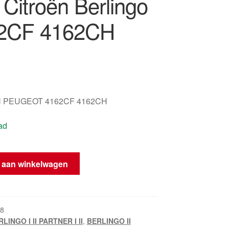
 Citroën Berlingo
62CF 4162CH
 PEUGEOT 4162CF 4162CH
ad
 aan winkelwagen
8
LINGO I II PARTNER I II
,
BERLINGO II