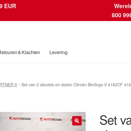
 9 EUR
Werel
800 99
Retouren & Klachten
Levering
ngen
Contact
Kassa
Klachten
Klachtenprocedure
Levering
Mijn acc
RTNER II
Set van 2 sleutels en sloten Citroën Berlingo II 4162CF 4
ding
Winkelwagen
Set va
🔍