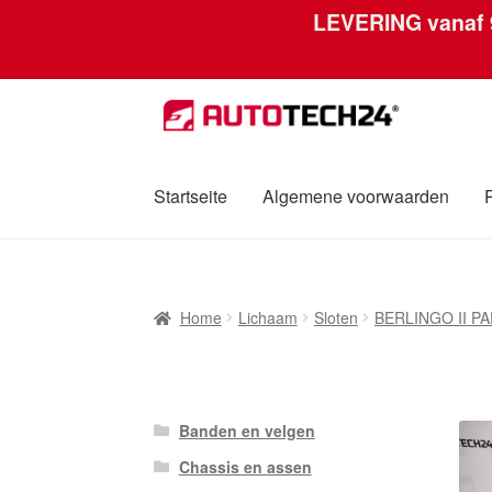
LEVERING vanaf
Ga
Ga
door
naar
naar
de
navigatie
inhoud
Startseite
Algemene voorwaarden
Home
Afdruk
Algemene voorwaarden
Betali
Home
Lichaam
Sloten
BERLINGO II PA
Over ons
Privacybeleid
Wereldwijde verzen
Banden en velgen
Chassis en assen