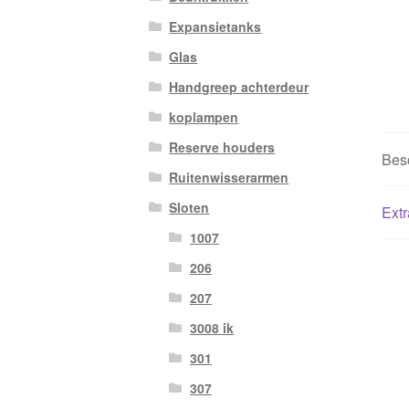
Expansietanks
Glas
Handgreep achterdeur
koplampen
Reserve houders
Besc
Ruitenwisserarmen
Sloten
Extr
1007
206
207
3008 ik
301
307