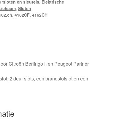
rsloten en sleutels
,
Elektrische
Lichaam
,
Sloten
162.ch
,
4162CF
,
4162CH
voor Citroën Berlingo II en Peugeot Partner
lot, 2 deur slots, een brandstofslot en een
matie