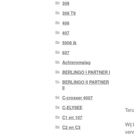
308
308 T9
406
407
5008 ik
607
Achteromslag
BERLINGO I PARTNER I
BERLINGO II PARTNER
II
C-crosser 4007
C-ELYSEE
Tenz
C1 en 107
Wij 
C2 en C3
verv