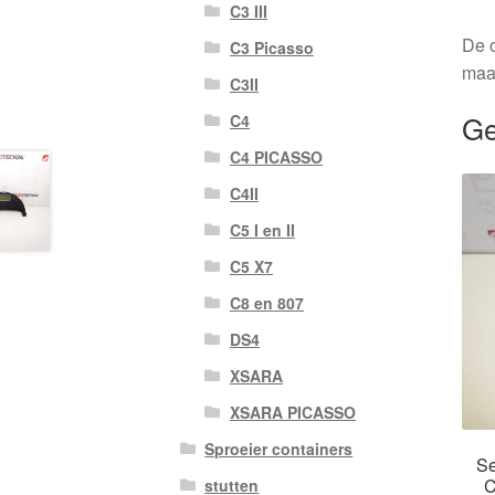
C3 III
De o
C3 Picasso
maa
C3II
Ge
C4
C4 PICASSO
C4II
C5 I en II
C5 X7
C8 en 807
DS4
XSARA
XSARA PICASSO
Sproeier containers
Se
C
stutten