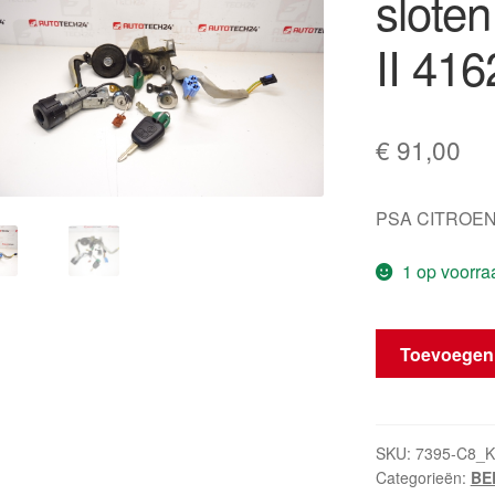
sloten
II 41
€
91,00
PSA CITROEN
1 op voorra
Set
Toevoegen
van
2
sleutels
en
SKU:
7395-C8_K
Categorieën:
BER
sloten