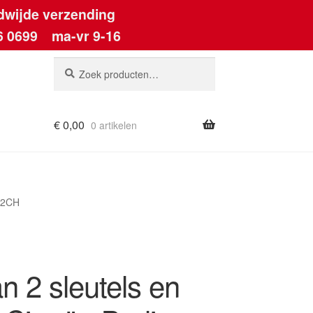
dwijde verzending
6 0699
ma-vr 9-16
Zoeken
Zoeken
naar:
€
0,00
0 artikelen
ount
162CH
n 2 sleutels en