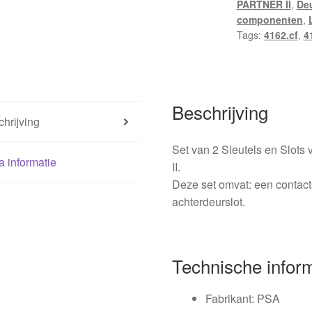
PARTNER II
,
Deu
Citroën
componenten
,
Berlingo
Tags:
4162.cf
,
4
II
4162CF
4162CH
hoeveelheid
Beschrijving
hrijving
Set van 2 Sleutels en Slots 
a informatie
II.
Deze set omvat: een contacts
achterdeurslot.
Technische infor
Fabrikant: PSA