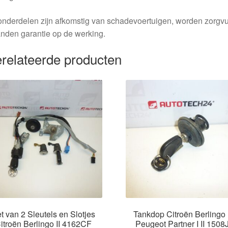
nderdelen zijn afkomstig van schadevoertuigen, worden zorgvu
nden garantie op de werking.
relateerde producten
t van 2 Sleutels en Slotjes
Tankdop Citroën Berlingo I
itroën Berlingo II 4162CF
Peugeot Partner I II 1508